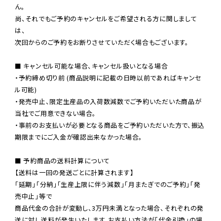
ん。

尚、それでもご予約のキャンセルをご希望される方に関しまして
は、

次回からのご予約をお断りさせていただく場合もございます。

■ キャンセル可能な場合、キャンセル扱いとなる場合

・予約締め切り前 (商品説明に記載の日時以前であればキャンセ
ル可能)

・発売中止、限定生産品の入荷数減数でご予約いただいた商品が
当社でご用意できない場合。

・事前のお支払いが必要となる商品をご予約いただいた方で、振込
期限までにご入金が確認出来なかった場合。

■ 予約商品の送料計算について

【送料は一回の発送ごとに計算されます】

「延期」「分納」「生産上限に伴う減数」「月またぎでのご予約」「発
売中止」等で

商品代金の合計が変動し、3万円未満となった場合、それぞれの発
送に対し送料が発生いたします。お支払い方法が「代金引換」の場