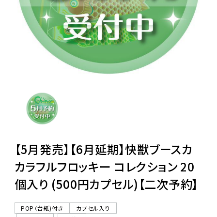
レンタル
景品・玩具・文具
販促用カプセルトイ
よくあるご質問
ご利用ガイド
【5月発売】【6月延期】快獣ブースカ
カラフルフロッキー コレクション 20
個入り (500円カプセル)【二次予約】
06-6282-7659
POP（台紙)付き
カプセル入り