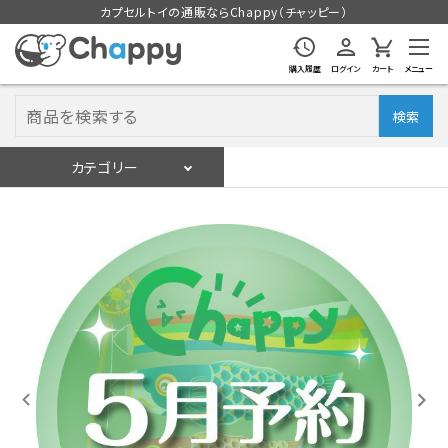
カプセルトイの通販ならChappy（チャッピー）
購入履歴
ログイン
カート
メニュー
検索
カテゴリー
入荷スケジュール
ログイン
会員登録
入荷スケジュールをチェック
カプセルトイマシン本体
カプセルトイ
販促用空カプセル