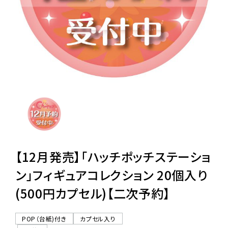
レンタル
景品・玩具・文具
販促用カプセルトイ
よくあるご質問
ご利用ガイド
【12月発売】「ハッチポッチステーショ
ン」フィギュアコレクション 20個入り
(500円カプセル)【二次予約】
06-6282-7659
POP（台紙)付き
カプセル入り