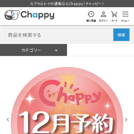
カプセルトイの通販ならChappy（チャッピー）
購入履歴
ログイン
カート
メニュー
検索
カテゴリー
入荷スケジュール
ログイン
会員登録
入荷スケジュールをチェック
カプセルトイマシン本体
カプセルトイ
販促用空カプセル