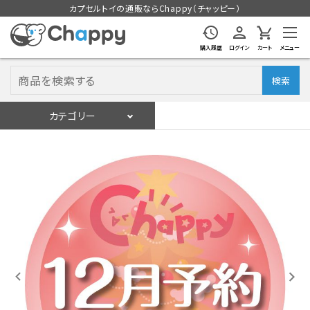
カプセルトイの通販ならChappy（チャッピー）
購入履歴
ログイン
カート
メニュー
検索
カテゴリー
入荷スケジュール
ログイン
会員登録
入荷スケジュールをチェック
カプセルトイマシン本体
カプセルトイ
販促用空カプセル