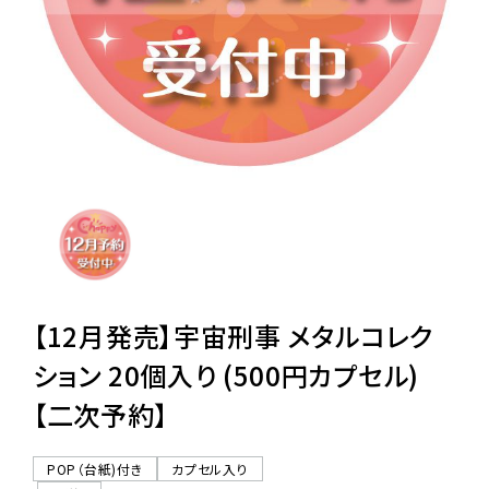
レンタル
景品・玩具・文具
販促用カプセルトイ
よくあるご質問
ご利用ガイド
【12月発売】宇宙刑事 メタルコレク
ション 20個入り (500円カプセル)
【二次予約】
06-6282-7659
POP（台紙)付き
カプセル入り