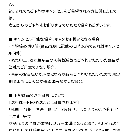
ん。

尚、それでもご予約のキャンセルをご希望される方に関しまして
は、

次回からのご予約をお断りさせていただく場合もございます。

■ キャンセル可能な場合、キャンセル扱いとなる場合

・予約締め切り前 (商品説明に記載の日時以前であればキャンセ
ル可能)

・発売中止、限定生産品の入荷数減数でご予約いただいた商品が
当社でご用意できない場合。

・事前のお支払いが必要となる商品をご予約いただいた方で、振込
期限までにご入金が確認出来なかった場合。

■ 予約商品の送料計算について

【送料は一回の発送ごとに計算されます】

「延期」「分納」「生産上限に伴う減数」「月またぎでのご予約」「発
売中止」等で

商品代金の合計が変動し、3万円未満となった場合、それぞれの発
送に対し送料が発生いたします。お支払い方法が「代金引換」の場