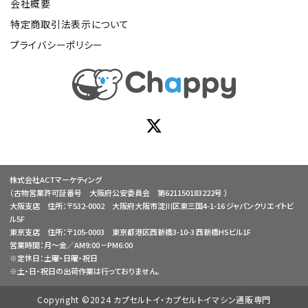
会社概要
特定商取引法表示について
プライバシーポリシー
株式会社ACTマーケティング
（古物営業許可証番号 大阪府公安委員会 第621150183222号 ）
大阪支店 住所：〒532-0002 大阪府大阪市淀川区東三国4-1-16 ジャパンクリエイトビ
ル5F
東京支店 住所：〒105-0003 東京都港区西新橋3-10-3 西新橋HSビル1F
営業時間：月～金／AM9:00－PM6:00
※定休日：土曜・日曜・祝日
※土・日・祝日の出荷作業は行っておりません。
Copyright ©2024 カプセルトイ・カプセルトイマシン通販専門