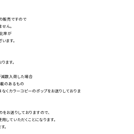
の販売ですので

せん。

比率が

います。

ります。

減数入荷した場合

載のあるもの

はなくカラーコピーのポップをお送りしておりま
のをお送りしておりますので、

用していただくことになります。

す。