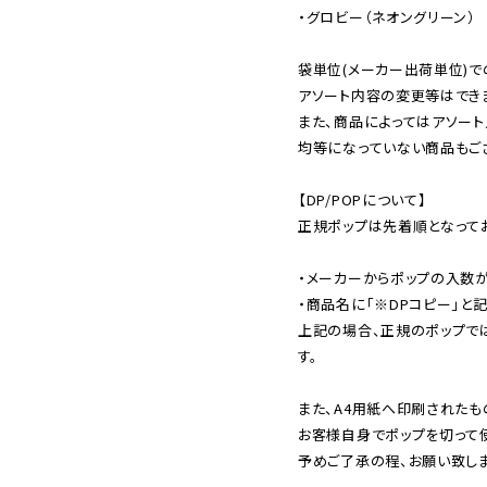
・グロビー（ネオングリーン）

袋単位(メーカー出荷単位)で
アソート内容の変更等はできま
また、商品によってはアソート
均等になっていない商品もござ
【DP/POPについて】

正規ポップは先着順となってお
・メーカーからポップの入数が
・商品名に「※DPコピー」と記
上記の場合、正規のポップで
す。

また、A4用紙へ印刷されたも
お客様自身でポップを切って使
予めご了承の程、お願い致しま