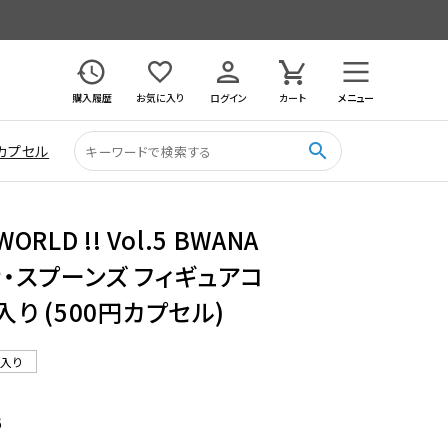
購入履歴
お気に入り
ログイン
カート
メニュー
search
カプセル
WORLD !! Vol.5 BWANA
ナ・スプーンズ フィギュアコ
入り (500円カプセル)
ル入り
6