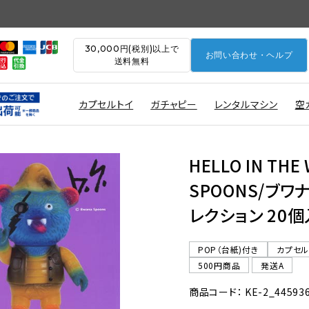
30,000円(税別)以上で
お問い合わせ・ヘルプ
送料無料
カプセルトイ
ガチャピー
レンタルマシン
空
HELLO IN THE 
SPOONS/ブワ
レクション 20個
POP（台紙)付き
カプセ
500円商品
発送A
商品コード： KE-2_44593