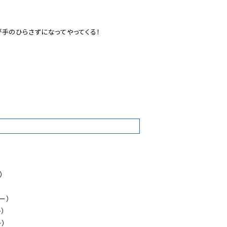
手のひらさずになってやってくる！

6


）



）
