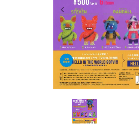
レンタル
景品・玩具・文具
販促用カプセルトイ
よくあるご質問
ご利用ガイド
06-6282-7659