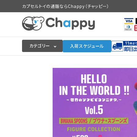
カプセルトイの通販ならChappy（チャッピー）
カテゴリー
入荷スケジュール
ログイン
会員登録
入荷スケジュールをチェック
カプセルトイマシン本体
カプセルトイ
販促用空カプセル