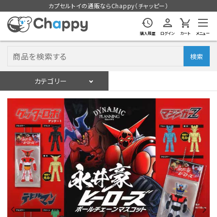
カプセルトイの通販ならChappy（チャッピー）
購入履歴
ログイン
カート
メニュー
検索
カテゴリー
入荷スケジュール
ログイン
会員登録
入荷スケジュールをチェック
カプセルトイマシン本体
カプセルトイ
販促用空カプセル