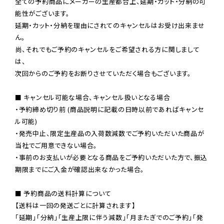
全ての予約商品にメーカーの生産都合上、延期・カット・分納の可
能性がございます。

延期・カット・分納を理由にされてのキャンセルはお受け出来ませ
ん。

尚、それでもご予約のキャンセルをご希望される方に関しまして
は、

次回からのご予約をお断りさせていただく場合もございます。

■ キャンセル可能な場合、キャンセル扱いとなる場合

・予約締め切り前 (商品説明に記載の日時以前であればキャンセ
ル可能)

・発売中止、限定生産品の入荷数減数でご予約いただいた商品が
当社でご用意できない場合。

・事前のお支払いが必要となる商品をご予約いただいた方で、振込
期限までにご入金が確認出来なかった場合。

■ 予約商品の送料計算について

【送料は一回の発送ごとに計算されます】

「延期」「分納」「生産上限に伴う減数」「月またぎでのご予約」「発