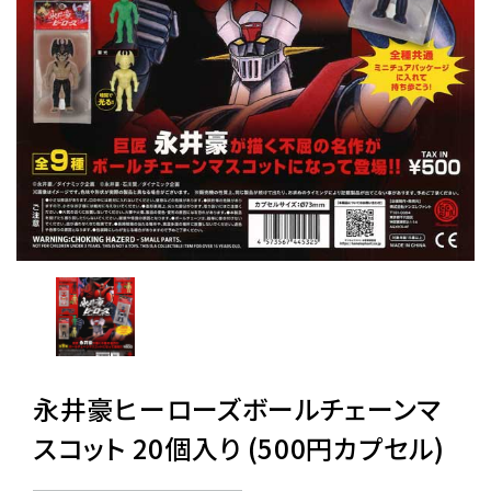
レンタル
景品・玩具・文具
販促用カプセルトイ
よくあるご質問
ご利用ガイド
永井豪ヒーローズボールチェーンマ
06-6282-7659
スコット 20個入り (500円カプセル)