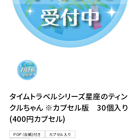
レンタル
景品・玩具・文具
販促用カプセルトイ
よくあるご質問
ご利用ガイド
タイムトラベルシリーズ星座のティン
クルちゃん ※カプセル版 30個入り
(400円カプセル)
06-6282-7659
POP（台紙)付き
カプセル入り