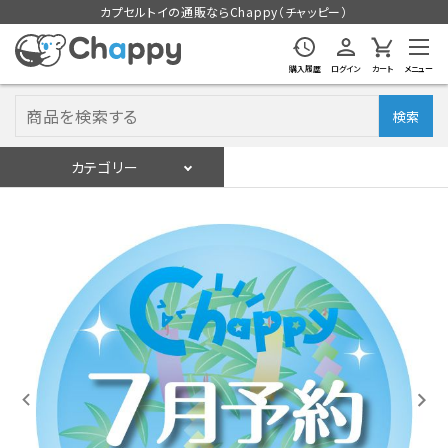
カプセルトイの通販ならChappy（チャッピー）
購入履歴
ログイン
カート
メニュー
検索
カテゴリー
入荷スケジュール
ログイン
会員登録
入荷スケジュールをチェック
カプセルトイマシン本体
カプセルトイ
販促用空カプセル