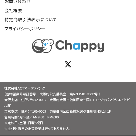
お問い合わせ
会社概要
特定商取引法表示について
プライバシーポリシー
株式会社ACTマーケティング
（古物営業許可証番号 大阪府公安委員会 第621150183222号 ）
大阪支店 住所：〒532-0002 大阪府大阪市淀川区東三国4-1-16 ジャパンクリエイトビ
ル5F
東京支店 住所：〒105-0003 東京都港区西新橋3-10-3 西新橋HSビル1F
営業時間：月～金／AM9:00－PM6:00
※定休日：土曜・日曜・祝日
※土・日・祝日の出荷作業は行っておりません。