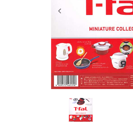
レンタル
景品・玩具・文具
販促用カプセルトイ
よくあるご質問
ご利用ガイド
06-6282-7659