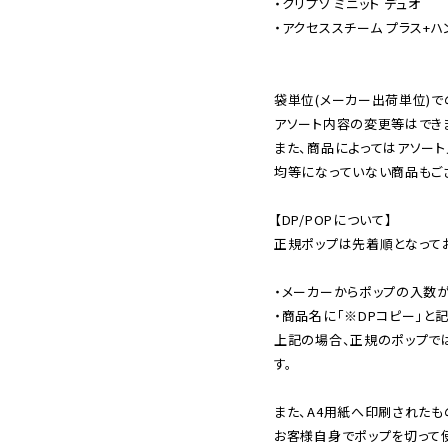
・クリプソ ミニット デュオ

・アクセススチーム プラス+ハ
袋単位(メーカー出荷単位)で
アソート内容の変更等はできま
また、商品によってはアソート
均等になっていない商品もござ
【DP/POPについて】

正規ポップは先着順となってお
・メーカーからポップの入数が
・商品名に「※DPコピー」と記
上記の場合、正規のポップで
す。

また、A4用紙へ印刷されたも
お客様自身でポップを切って使