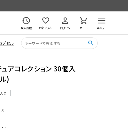
購入履歴
お気に入り
ログイン
カート
メニュー
search
カプセル
ミニチュアコレクション 30個入
ル)
ル入り
18