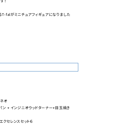
！

T-falがミニチュアフィギュアになりました

8
ネオ

パン + インジニオウッドターナー+目玉焼き

・エクセレンスセット６
