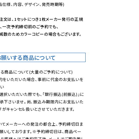
仕様、内容、デザイン、発売時期等)

注文は、1セットにつき1枚メーカー発行の正規
、一次予約締切前のご予約でも、

減数のためカラーコピーの場合もございます。
お願いする商品について
る商品について(大量のご予約について)

予約をいただいた場合、事前に代金のお支払いを
い

選択いただいた際でも、「銀行振込(前振込)」に
了承下さいませ。尚、振込み期限内にお支払いた
がキャンセル扱いとさせていただきます。

いてメーカーへの発注の都合上、予約締切日ま
願いしております。※予約締切日は、商品ペー
のお客様へはご予約完了後、メールでご案内致し