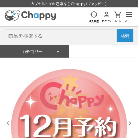
カプセルトイの通販ならChappy（チャッピー）
購入履歴
ログイン
カート
メニュー
検索
カテゴリー
入荷スケジュール
ログイン
会員登録
入荷スケジュールをチェック
カプセルトイマシン本体
カプセルトイ
販促用空カプセル