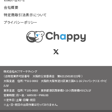
会社概要
特定商取引法表示について
プライバシーポリシー
株式会社ACTマーケティング
（古物営業許可証番号 大阪府公安委員会 第621150183222号 ）
大阪支店 住所：〒532-0002 大阪府大阪市淀川区東三国4-1-16 ジャパンクリエイトビ
ル5F
東京支店 住所：〒105-0003 東京都港区西新橋3-10-3 西新橋HSビル1F
営業時間：月～金／AM9:00－PM6:00
※定休日：土曜・日曜・祝日
※土・日・祝日の出荷作業は行っておりません。