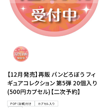
レンタル
景品・玩具・文具
販促用カプセルトイ
よくあるご質問
ご利用ガイド
【12月発売】再販 パンどろぼう フィ
ギュアコレクション 第5弾 20個入り
(500円カプセル)【二次予約】
06-6282-7659
POP（台紙)付き
カプセル入り