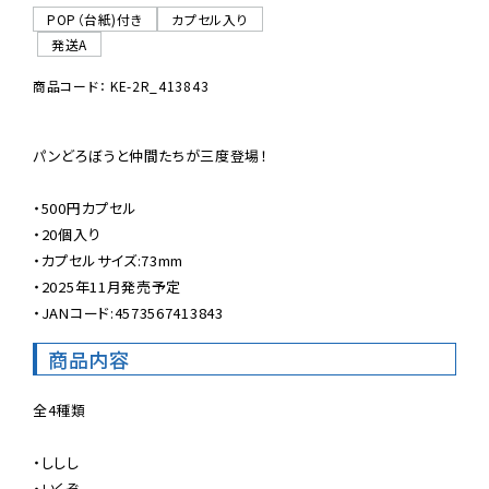
POP（台紙)付き
カプセル入り
発送A
商品コード： KE-2R_413843
パンどろぼうと仲間たちが三度登場！

・500円カプセル

・20個入り

・カプセルサイズ:73mm

・2025年11月発売予定

・JANコード:4573567413843
商品内容
全4種類

・ししし

・いくぞ
