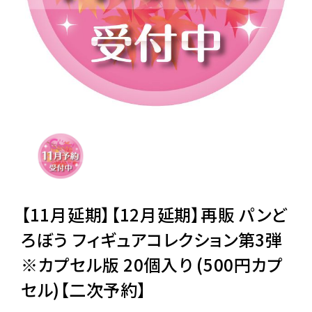
レンタル
景品・玩具・文具
販促用カプセルトイ
よくあるご質問
ご利用ガイド
【11月延期】【12月延期】再販 パンど
ろぼう フィギュアコレクション第3弾
※カプセル版 20個入り (500円カプ
06-6282-7659
セル)【二次予約】