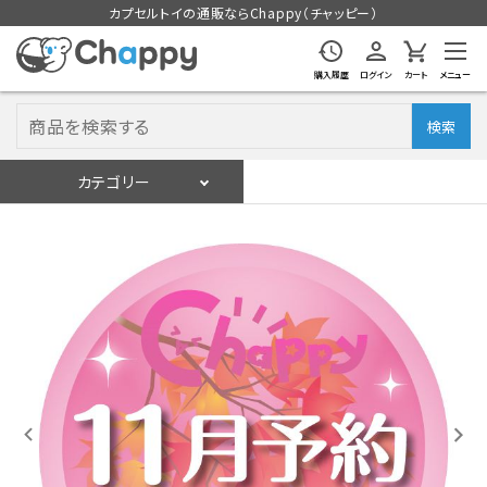
カプセルトイの通販ならChappy（チャッピー）
購入履歴
ログイン
カート
メニュー
検索
カテゴリー
入荷スケジュール
ログイン
会員登録
入荷スケジュールをチェック
カプセルトイマシン本体
カプセルトイ
販促用空カプセル