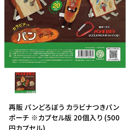
レンタル
景品・玩具・文具
販促用カプセルトイ
よくあるご質問
ご利用ガイド
再販 パンどろぼう カラビナつきパン
06-6282-7659
ポーチ ※カプセル版 20個入り (500
円カプセル)