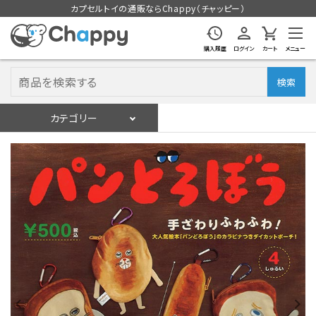
カプセルトイの通販ならChappy（チャッピー）
購入履歴
ログイン
カート
メニュー
検索
カテゴリー
入荷スケジュール
ログイン
会員登録
入荷スケジュールをチェック
カプセルトイマシン本体
カプセルトイ
販促用空カプセル