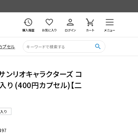
購入履歴
お気に入り
ログイン
カート
メニュー
search
カプセル
 サンリオキャラクターズ コ
入り (400円カプセル)【二
ル入り
497