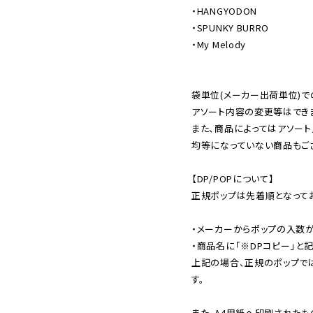
・HANGYODON

・SPUNKY BURRO

・My Melody

袋単位(メーカー出荷単位)で
アソート内容の変更等はできま
また、商品によってはアソート
均等になっていない商品もござ
【DP/POPについて】

正規ポップは先着順となってお
・メーカーからポップの入数が
・商品名に「※DPコピー」と記
上記の場合、正規のポップで
す。

また、A4用紙へ印刷されたも