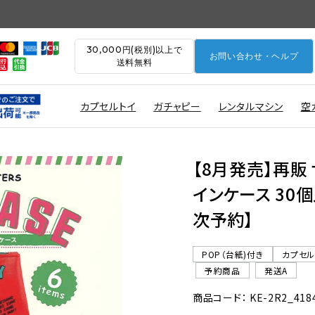
30,000円(税別)以上で
お問い合わせ・ヘルプ
送料無料
カプセルトイ
ガチャピー
レンタルマシン
空
【8月発売】再販
インケース 30個
次予約】
POP（台紙)付き
カプセ
予約商品
発送A
商品コード： KE-2R2_418