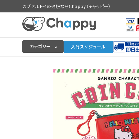
カプセルトイの通販ならChappy（チャッピー）
カテゴリー
入荷スケジュール
ログイン
会員登録
入荷スケジュールをチェック
カプセルトイマシン本体
カプセルトイ
販促用空カプセル