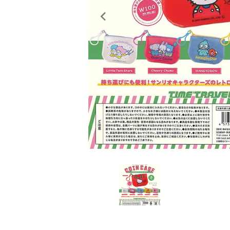
レンタル
景品・玩具・文具
販促用カプセルトイ
よくあるご質問
ご利用ガイド
06-6282-7659