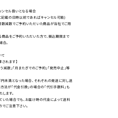
ャンセル扱いとなる場合

に記載の日時以前であればキャンセル可能)

荷数減数でご予約いただいた商品が当社でご用
る商品をご予約いただいた方で、振込期限まで
合。

て

されます】

伴う減数」「月またぎでのご予約」「発売中止」等
万円未満となった場合、それぞれの発送に対し送
い方法が「代金引換」の場合の「代引手数料」も
ていた場合でも、お届け時の代金によって送料
のでご注意下さい。