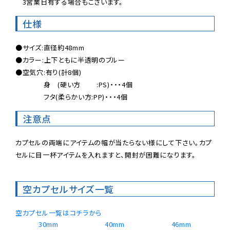
　3営業日有する場合もございます。
仕様
●サイズ:直径約48mm

●カラー:上下ともに半透明のブルー

●空気穴:有り(計8個)

　　　　身　(硬い方　　 :PS)・・・4個

　　　　フタ(柔らかい方:PP)・・・4個
注意点
カプセルの両端にアイテムの幅が当たらない様にして下さい。カプ
セルに目一杯アイテムを入れますと、開封が困難になります。
空カプセルサイズ一覧
空カプセル一覧はコチラから
30mm
40mm
46mm