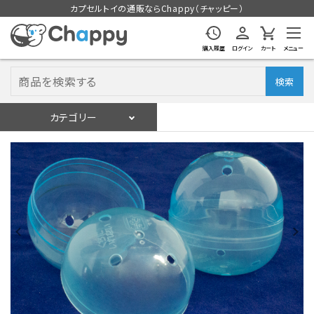
カプセルトイの通販ならChappy（チャッピー）
購入履歴
ログイン
カート
メニュー
検索
カテゴリー
入荷スケジュール
ログイン
会員登録
入荷スケジュールをチェック
カプセルトイマシン本体
カプセルトイ
販促用空カプセル