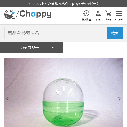
カプセルトイの通販ならChappy（チャッピー）
購入履歴
ログイン
カート
メニュー
検索
カテゴリー
入荷スケジュール
ログイン
会員登録
入荷スケジュールをチェック
カプセルトイマシン本体
カプセルトイ
販促用空カプセル