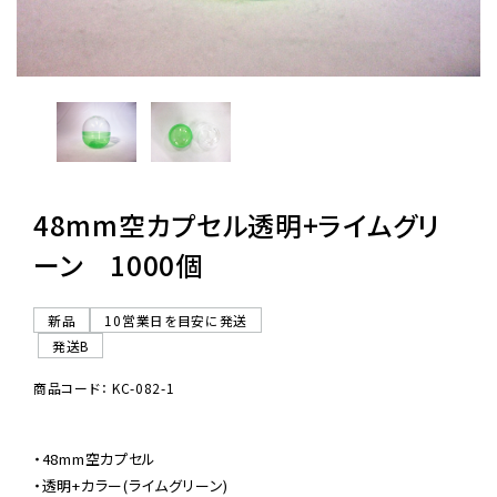
レンタル
景品・玩具・文具
販促用カプセルトイ
48mm空カプセル透明+ライムグリ
ーン 1000個
よくあるご質問
新品
10営業日を目安に発送
ご利用ガイド
発送B
商品コード： KC-082-1
06-6282-7659
・48mm空カプセル

・透明+カラー(ライムグリーン)