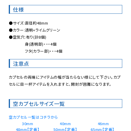
仕様
●サイズ:直径約48mm

●カラー:透明+ライムグリーン

●空気穴:有り(計8個)

　　　　身(透明部)・・・4個

　　　　フタ(カラー部)・・・4個
注意点
カプセルの両端にアイテムの幅が当たらない様にして下さい。カプ
セルに目一杯アイテムを入れますと、開封が困難になります。
空カプセルサイズ一覧
空カプセル一覧はコチラから
30mm
40mm
46mm
48mm【定番】
50mm【定番】
65mm【定番】 