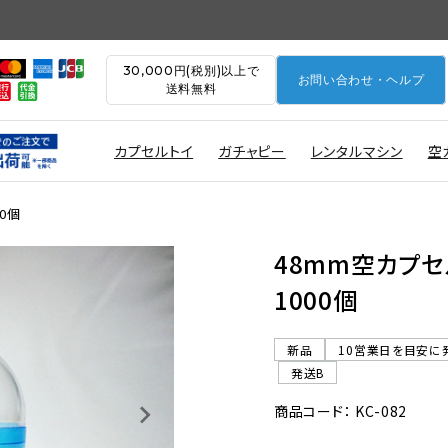
30,000円(税別)以上で
お問い合わせ・ヘルプ
送料無料
カプセルトイ
ガチャピー
レンタルマシン
空
0個
48mm空カプ
1000個
新品
10営業日を目安に
発送B
商品コード： KC-082