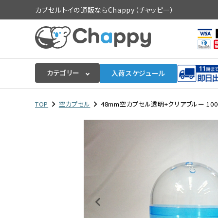
カプセルトイの通販ならChappy（チャッピー）
カテゴリー
入荷スケジュール
ログイン
会員登録
TOP
空カプセル
48mm空カプセル透明+クリアブルー 100
入荷スケジュールをチェック
カプセルトイマシン本体
カプセルトイ
販促用空カプセル