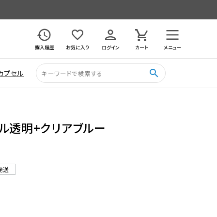
購入履歴
お気に入り
ログイン
カート
メニュー
search
カプセル
セル透明+クリアブルー
発送