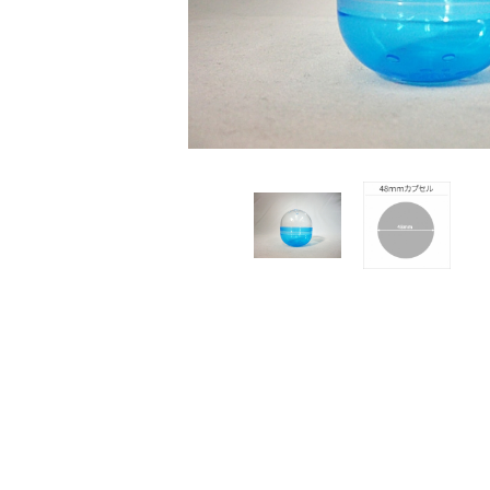
レンタル
景品・玩具・文具
販促用カプセルトイ
よくあるご質問
ご利用ガイド
06-6282-7659