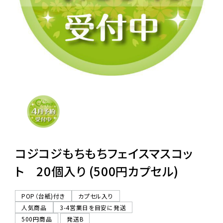
レンタル
景品・玩具・文具
販促用カプセルトイ
よくあるご質問
ご利用ガイド
コジコジもちもちフェイスマスコッ
ト 20個入り (500円カプセル)
06-6282-7659
POP（台紙)付き
カプセル入り
人気商品
3-4営業日を目安に発送
500円商品
発送B