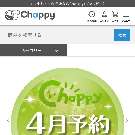
カプセルトイの通販ならChappy（チャッピー）
購入履歴
ログイン
カート
メニュー
検索
カテゴリー
入荷スケジュール
ログイン
会員登録
入荷スケジュールをチェック
カプセルトイマシン本体
カプセルトイ
販促用空カプセル