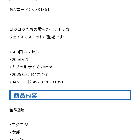
商品コード： K-331351
コジコジたちの柔らかモチモチな

フェイスマスコットが登場です!

・500円カプセル

・20個入り

・カプセルサイズ:70mm

・2025年4月発売予定

・JANコード:4571670331351
商品内容
全5種類

・コジコジ

・次郎

・ゲラン
