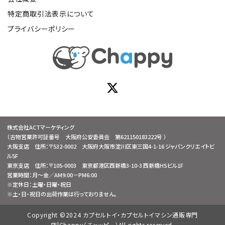
特定商取引法表示について
プライバシーポリシー
株式会社ACTマーケティング
（古物営業許可証番号 大阪府公安委員会 第621150183222号 ）
大阪支店 住所：〒532-0002 大阪府大阪市淀川区東三国4-1-16 ジャパンクリエイトビ
ル5F
東京支店 住所：〒105-0003 東京都港区西新橋3-10-3 西新橋HSビル1F
営業時間：月～金／AM9:00－PM6:00
※定休日：土曜・日曜・祝日
※土・日・祝日の出荷作業は行っておりません。
Copyright ©2024 カプセルトイ・カプセルトイマシン通販専門
店|Chappy（チャッピー）All rights reserved.