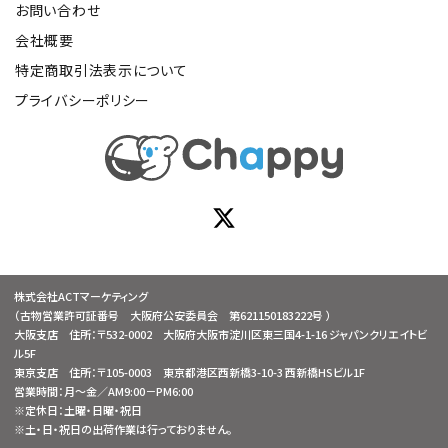
お問い合わせ
会社概要
特定商取引法表示について
プライバシーポリシー
株式会社ACTマーケティング
（古物営業許可証番号 大阪府公安委員会 第621150183222号 ）
大阪支店 住所：〒532-0002 大阪府大阪市淀川区東三国4-1-16 ジャパンクリエイトビ
ル5F
東京支店 住所：〒105-0003 東京都港区西新橋3-10-3 西新橋HSビル1F
営業時間：月～金／AM9:00－PM6:00
※定休日：土曜・日曜・祝日
※土・日・祝日の出荷作業は行っておりません。