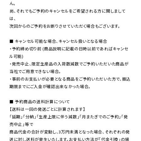
ん。

尚、それでもご予約のキャンセルをご希望される方に関しまして
は、

次回からのご予約をお断りさせていただく場合もございます。

■ キャンセル可能な場合、キャンセル扱いとなる場合

・予約締め切り前 (商品説明に記載の日時以前であればキャンセ
ル可能)

・発売中止、限定生産品の入荷数減数でご予約いただいた商品が
当社でご用意できない場合。

・事前のお支払いが必要となる商品をご予約いただいた方で、振込
期限までにご入金が確認出来なかった場合。

■ 予約商品の送料計算について

【送料は一回の発送ごとに計算されます】

「延期」「分納」「生産上限に伴う減数」「月またぎでのご予約」「発
売中止」等で

商品代金の合計が変動し、3万円未満となった場合、それぞれの発
送に対し送料が発生いたします。お支払い方法が「代金引換」の場