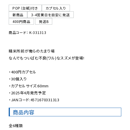
POP（台紙)付き
カプセル入り
新商品
3-4営業日を目安に発送
400円商品
発送B
商品コード： K-331313
精米所前が俺らのたまり場

なんでもついばむ不良(ワル)なスズメが登場!

・400円カプセル

・30個入り

・カプセルサイズ:60mm

・2025年4月発売予定

・JANコード:4571670331313
商品内容
全6種類
