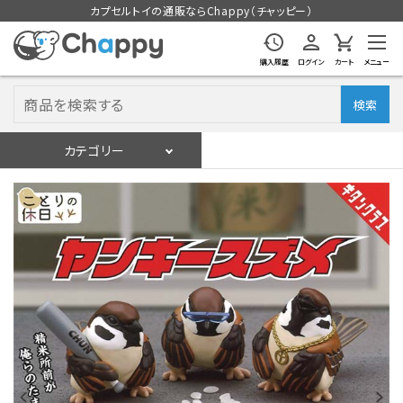
カプセルトイの通販ならChappy（チャッピー）
購入履歴
ログイン
カート
メニュー
検索
カテゴリー
入荷スケジュール
ログイン
会員登録
入荷スケジュールをチェック
カプセルトイマシン本体
カプセルトイ
販促用空カプセル