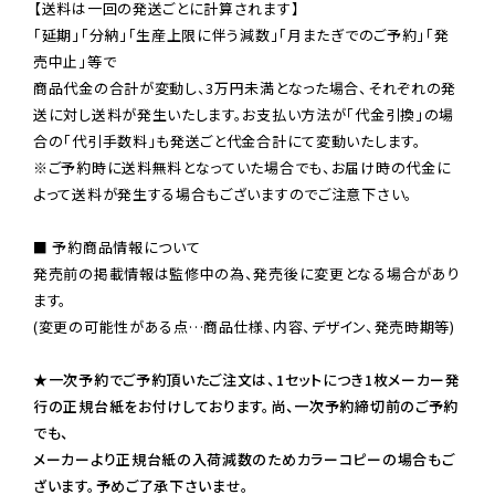
【送料は一回の発送ごとに計算されます】

「延期」「分納」「生産上限に伴う減数」「月またぎでのご予約」「発
売中止」等で

商品代金の合計が変動し、3万円未満となった場合、それぞれの発
送に対し送料が発生いたします。お支払い方法が「代金引換」の場
※ご予約時に送料無料となっていた場合でも、お届け時の代金に
よって送料が発生する場合もございますのでご注意下さい。
■ 予約商品情報について

発売前の掲載情報は監修中の為、発売後に変更となる場合があり
ます。

(変更の可能性がある点…商品仕様、内容、デザイン、発売時期等)

★一次予約でご予約頂いたご注文は、1セットにつき1枚メーカー発
行の正規台紙をお付けしております。尚、一次予約締切前のご予約
でも、

メーカーより正規台紙の入荷減数のためカラーコピーの場合もご
ざいます。予めご了承下さいませ。