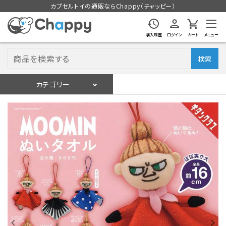
カプセルトイの通販ならChappy（チャッピー）
購入履歴
ログイン
カート
メニュー
検索
カテゴリー
入荷スケジュール
ログイン
会員登録
入荷スケジュールをチェック
カプセルトイマシン本体
カプセルトイ
販促用空カプセル