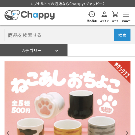
カプセルトイの通販ならChappy（チャッピー）
購入履歴
ログイン
カート
メニュー
検索
カテゴリー
入荷スケジュール
ログイン
会員登録
入荷スケジュールをチェック
カプセルトイマシン本体
カプセルトイ
販促用空カプセル