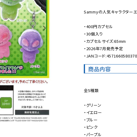
Sammyの人気キャラクターエ
・400円カプセル

・30個入り

・カプセルサイズ:65mm

・2026年7月発売予定

・JANコード:457166058037
商品内容
全5種類

・グリーン

・イエロー

・ブルー

・ピンク

・パープル
