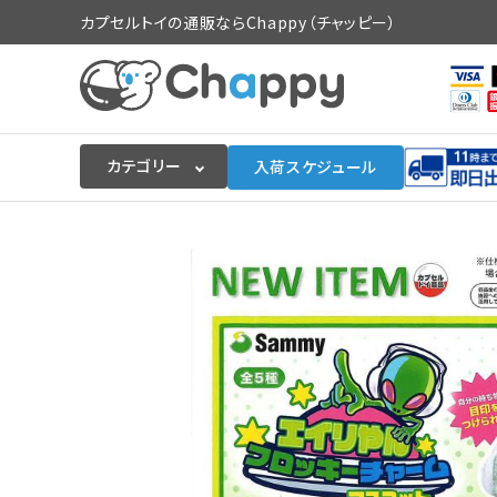
カプセルトイの通販ならChappy（チャッピー）
カテゴリー
入荷スケジュール
ログイン
会員登録
入荷スケジュールをチェック
カプセルトイマシン本体
カプセルトイ
販促用空カプセル