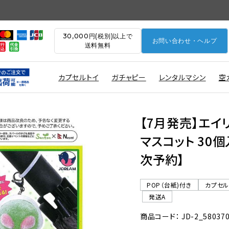
30,000円(税別)以上で
お問い合わせ・ヘルプ
送料無料
カプセルトイ
ガチャピー
レンタルマシン
空
【7月発売】エイ
マスコット 30個
次予約】
POP（台紙)付き
カプセ
発送A
商品コード： JD-2_58037