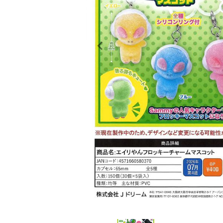
レンタル
景品・玩具・文具
販促用カプセルトイ
よくあるご質問
ご利用ガイド
06-6282-7659