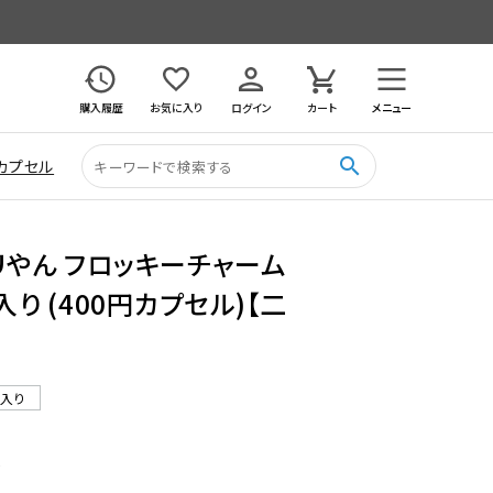
購入履歴
お気に入り
ログイン
カート
メニュー
search
カプセル
リやん フロッキーチャーム
入り (400円カプセル)【二
ル入り
0