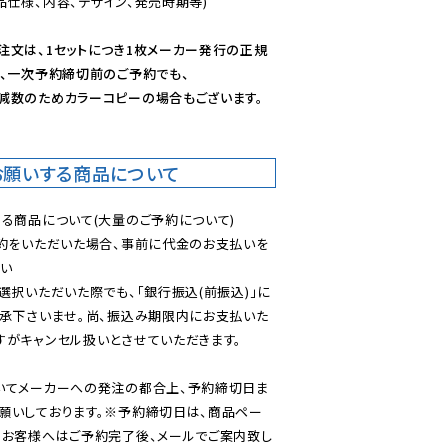
仕様、内容、デザイン、発売時期等)

注文は、1セットにつき1枚メーカー発行の正規
、一次予約締切前のご予約でも、

減数のためカラーコピーの場合もございます。
お願いする商品について
る商品について(大量のご予約について)

予約をいただいた場合、事前に代金のお支払いを
い

選択いただいた際でも、「銀行振込(前振込)」に
了承下さいませ。尚、振込み期限内にお支払いた
がキャンセル扱いとさせていただきます。

いてメーカーへの発注の都合上、予約締切日ま
願いしております。※予約締切日は、商品ペー
のお客様へはご予約完了後、メールでご案内致し