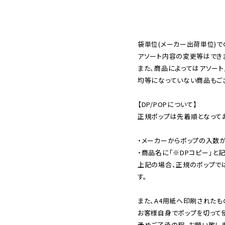
袋単位(メーカー出荷単位)で
アソート内容の変更等はできま
また、商品によってはアソート
均等になっていない商品もござ
【DP/POPについて】

正規ポップは先着順となってお
・メーカーからポップの入数が
・商品名に「※DPコピー」と記
上記の場合、正規のポップで
す。

また、A4用紙へ印刷されたも
お客様自身でポップを切って使
予めご了承の程、お願い致しま