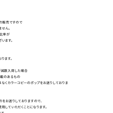
の販売ですので

せん。

比率が

います。

ります。

減数入荷した場合

載のあるもの

はなくカラーコピーのポップをお送りしておりま
のをお送りしておりますので、

用していただくことになります。

す。