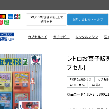
30,000円(税別)以上で
お問い合わせ・ヘルプ
送料無料
カプセルトイ
ガチャピー
レンタルマシン
空
レトロお菓子販売機
プセル)
POP（台紙)付き
カプセ
400円商品
発送A
商品コード： JD-2_58001