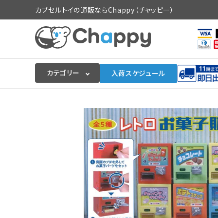
カプセルトイの通販ならChappy（チャッピー）
カテゴリー
入荷スケジュール
ログイン
会員登録
入荷スケジュールをチェック
カプセルトイマシン本体
カプセルトイ
販促用空カプセル