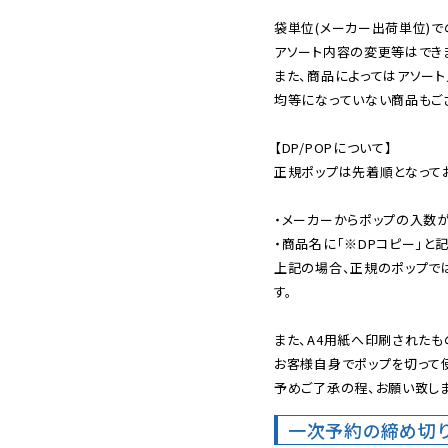
袋単位(メーカー出荷単位)で
アソート内容の変更等はできま
また、商品によってはアソート
均等になっていない商品もござ
【DP/POPについて】

正規ポップは先着順となってお
・メーカーからポップの入数が
・商品名に「※DPコピー」と記
上記の場合、正規のポップで
す。

また、A4用紙へ印刷されたも
お客様自身でポップを切って使
予めご了承の程、お願い致しま
一次予約の締め切