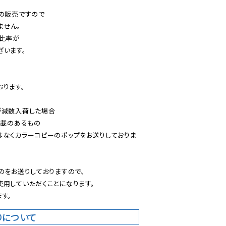
の販売ですので

せん。

比率が

います。

ります。

減数入荷した場合

載のあるもの

はなくカラーコピーのポップをお送りしておりま
のをお送りしておりますので、

用していただくことになります。

す。
りについて