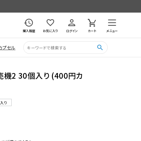
購入履歴
お気に入り
ログイン
カート
メニュー
search
カプセル
2 30個入り (400円カ
ル入り
1