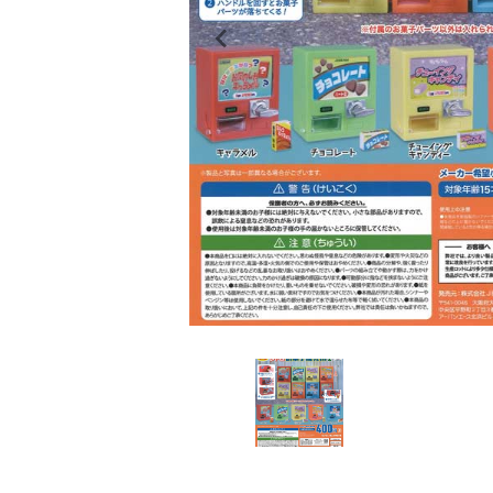
レンタル
景品・玩具・文具
販促用カプセルトイ
よくあるご質問
ご利用ガイド
06-6282-7659