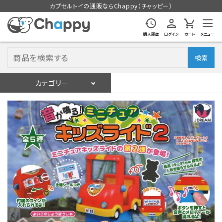
カプセルトイの通販ならChappy（チャッピー）
購入履歴
ログイン
カート
メニュー
検索
カテゴリー
入荷スケジュール
ログイン
会員登録
入荷スケジュールをチェック
カプセルトイマシン本体
カプセルトイ
販促用空カプセル