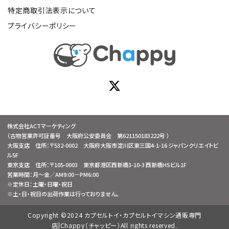
特定商取引法表示について
プライバシーポリシー
株式会社ACTマーケティング
（古物営業許可証番号 大阪府公安委員会 第621150183222号 ）
大阪支店 住所：〒532-0002 大阪府大阪市淀川区東三国4-1-16 ジャパンクリエイトビ
ル5F
東京支店 住所：〒105-0003 東京都港区西新橋3-10-3 西新橋HSビル1F
営業時間：月～金／AM9:00－PM6:00
※定休日：土曜・日曜・祝日
※土・日・祝日の出荷作業は行っておりません。
Copyright ©2024 カプセルトイ・カプセルトイマシン通販専門
店|Chappy（チャッピー）All rights reserved.