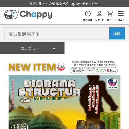
カプセルトイの通販ならChappy（チャッピー）
購入履歴
ログイン
カート
メニュー
検索
カテゴリー
入荷スケジュール
ログイン
会員登録
入荷スケジュールをチェック
カプセルトイマシン本体
カプセルトイ
販促用空カプセル