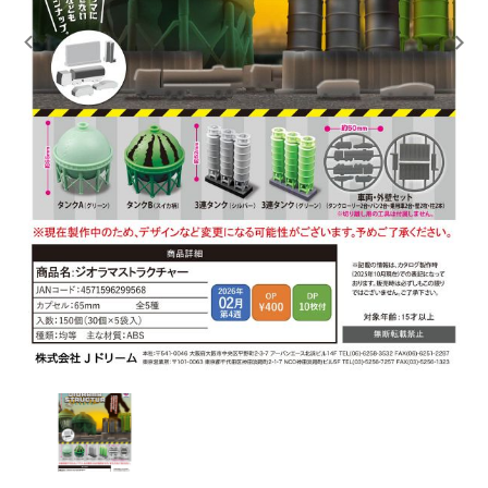
レンタル
景品・玩具・文具
販促用カプセルトイ
よくあるご質問
ご利用ガイド
06-6282-7659