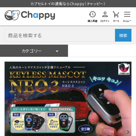
カプセルトイの通販ならChappy（チャッピー）
購入履歴
ログイン
カート
メニュー
検索
カテゴリー
入荷スケジュール
ログイン
会員登録
入荷スケジュールをチェック
カプセルトイマシン本体
カプセルトイ
販促用空カプセル