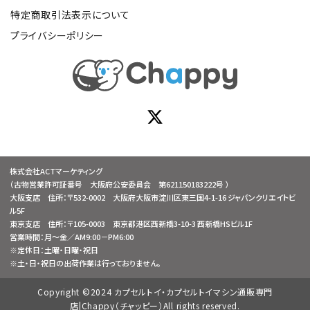
特定商取引法表示について
プライバシーポリシー
株式会社ACTマーケティング
（古物営業許可証番号 大阪府公安委員会 第621150183222号 ）
大阪支店 住所：〒532-0002 大阪府大阪市淀川区東三国4-1-16 ジャパンクリエイトビ
ル5F
東京支店 住所：〒105-0003 東京都港区西新橋3-10-3 西新橋HSビル1F
営業時間：月～金／AM9:00－PM6:00
※定休日：土曜・日曜・祝日
※土・日・祝日の出荷作業は行っておりません。
Copyright ©2024 カプセルトイ・カプセルトイマシン通販専門
店|Chappy（チャッピー）All rights reserved.