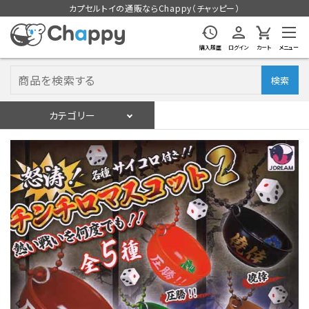
カプセルトイの通販ならChappy（チャッピー）
購入履歴
ログイン
カート
メニュー
検索
カテゴリー
入荷スケジュール
ログイン
会員登録
入荷スケジュールをチェック
カプセルトイマシン本体
カプセルトイ
販促用空カプセル