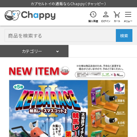
カプセルトイの通販ならChappy（チャッピー）
購入履歴
ログイン
カート
メニュー
検索
カテゴリー
入荷スケジュール
ログイン
会員登録
入荷スケジュールをチェック
カプセルトイマシン本体
カプセルトイ
販促用空カプセル