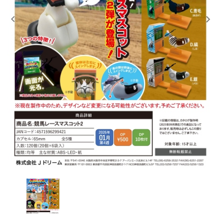
レンタル
景品・玩具・文具
販促用カプセルトイ
よくあるご質問
ご利用ガイド
06-6282-7659