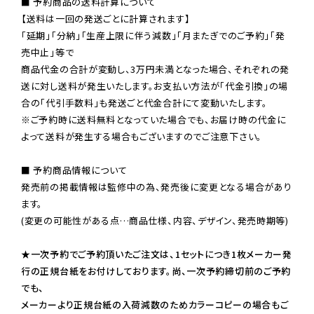
■ 予約商品の送料計算について

【送料は一回の発送ごとに計算されます】

「延期」「分納」「生産上限に伴う減数」「月またぎでのご予約」「発
売中止」等で

商品代金の合計が変動し、3万円未満となった場合、それぞれの発
送に対し送料が発生いたします。お支払い方法が「代金引換」の場
※ご予約時に送料無料となっていた場合でも、お届け時の代金に
よって送料が発生する場合もございますのでご注意下さい。
■ 予約商品情報について

発売前の掲載情報は監修中の為、発売後に変更となる場合があり
ます。

(変更の可能性がある点…商品仕様、内容、デザイン、発売時期等)

★一次予約でご予約頂いたご注文は、1セットにつき1枚メーカー発
行の正規台紙をお付けしております。尚、一次予約締切前のご予約
でも、

メーカーより正規台紙の入荷減数のためカラーコピーの場合もご