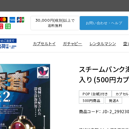
30,000円(税別)以上で
お問い合わせ・ヘルプ
送料無料
カプセルトイ
ガチャピー
レンタルマシン
空
スチームパンク海
入り (500円カ
POP（台紙)付き
カプセ
500円商品
発送A
商品コード： JD-2_29923