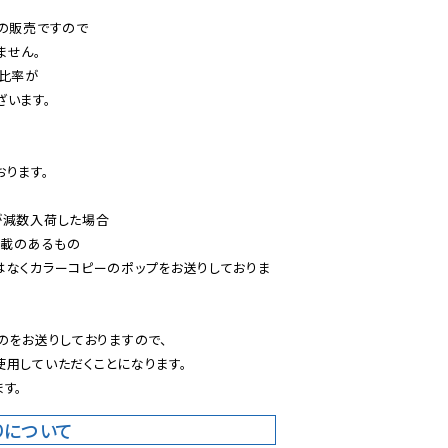
の販売ですので

せん。

比率が

います。

ります。

減数入荷した場合

載のあるもの

はなくカラーコピーのポップをお送りしておりま
のをお送りしておりますので、

用していただくことになります。

す。
りについて