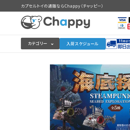
カプセルトイの通販ならChappy（チャッピー）
カテゴリー
入荷スケジュール
ログイン
会員登録
入荷スケジュールをチェック
カプセルトイマシン本体
カプセルトイ
販促用空カプセル