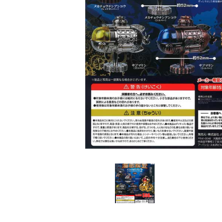
レンタル
景品・玩具・文具
販促用カプセルトイ
よくあるご質問
ご利用ガイド
06-6282-7659