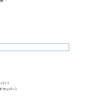
界…

0
バー）

ドカッパー）
