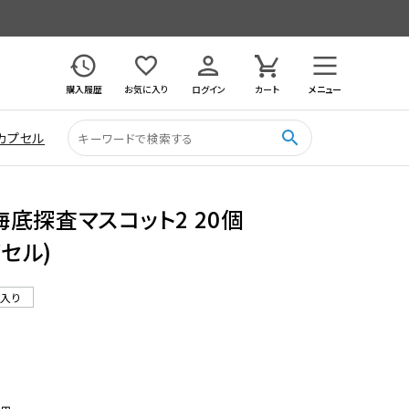
購入履歴
お気に入り
ログイン
カート
メニュー
search
カプセル
底探査マスコット2 20個
プセル)
ル入り
0