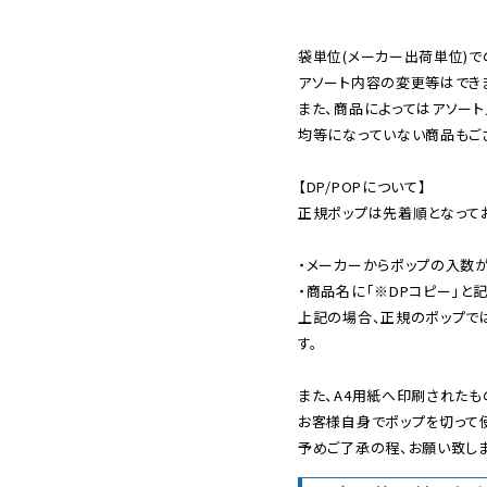
袋単位(メーカー出荷単位)で
アソート内容の変更等はできま
また、商品によってはアソート
均等になっていない商品もござ
【DP/POPについて】

正規ポップは先着順となってお
・メーカーからポップの入数が
・商品名に「※DPコピー」と記
上記の場合、正規のポップで
す。

また、A4用紙へ印刷されたも
お客様自身でポップを切って使
予めご了承の程、お願い致しま