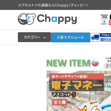
カプセルトイの通販ならChappy（チャッピー）
カテゴリー
入荷スケジュール
ログイン
会員登録
入荷スケジュールをチェック
カプセルトイマシン本体
カプセルトイ
販促用空カプセル