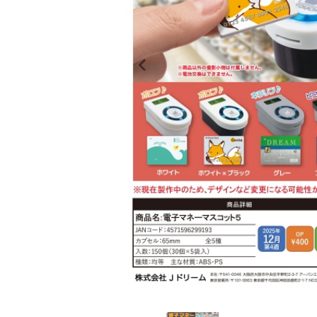
レンタル
景品・玩具・文具
販促用カプセルトイ
よくあるご質問
ご利用ガイド
06-6282-7659