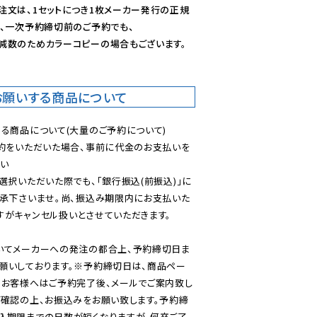
注文は、1セットにつき1枚メーカー発行の正規
、一次予約締切前のご予約でも、

減数のためカラーコピーの場合もございます。
お願いする商品について
る商品について(大量のご予約について)

予約をいただいた場合、事前に代金のお支払いを
い

選択いただいた際でも、「銀行振込(前振込)」に
了承下さいませ。尚、振込み期限内にお支払いた
がキャンセル扱いとさせていただきます。

いてメーカーへの発注の都合上、予約締切日ま
願いしております。※予約締切日は、商品ペー
のお客様へはご予約完了後、メールでご案内致し
ご確認の上、お振込みをお願い致します。予約締
込期限までの日数が短くなりますが、何卒ご了