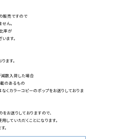
の販売ですので

せん。

比率が

います。

ります。

減数入荷した場合

載のあるもの

はなくカラーコピーのポップをお送りしておりま
のをお送りしておりますので、

用していただくことになります。

す。