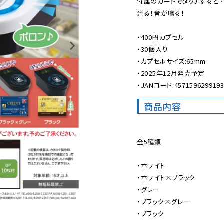
付属のカードでタッチすると…
光る！音が鳴る！

・400円カプセル

・30個入り

・カプセルサイズ:65mm

・2025年12月発売予定

・JANコード:457159629919
商品内容
全5種類

・ホワイト

・ホワイト×ブラック

・グレー

・ブラック×グレー

・ブラック
