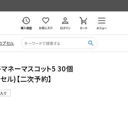
購入履歴
お気に入り
ログイン
カート
メニュー
search
カプセル
子マネーマスコット5 30個
プセル)【二次予約】
ル入り
3