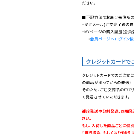
ださい。

■下記方法でお届け先住所の確
・受注メール(注文完了後の自
・MYページの購入履歴(会員
　→
会員ページへログイン
クレジットカードで
クレジットカードでのご注文
の商品が揃ってからの発送）」
そのため、ご注文商品の中で
て発送させていただきます。

都度発送や分割発送、同梱発
さい。

もし、入荷した商品ごとに個
「銀行振込」もしくは「代金引