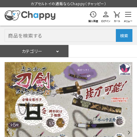
カプセルトイの通販ならChappy（チャッピー）
購入履歴
ログイン
カート
メニュー
検索
カテゴリー
入荷スケジュール
ログイン
会員登録
入荷スケジュールをチェック
カプセルトイマシン本体
カプセルトイ
販促用空カプセル