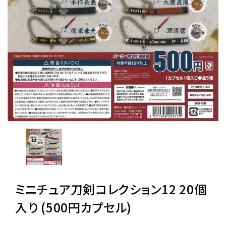
レンタル
景品・玩具・文具
販促用カプセルトイ
よくあるご質問
ご利用ガイド
ミニチュア刀剣コレクション12 20個
06-6282-7659
入り (500円カプセル)