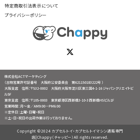
特定商取引法表示について
プライバシーポリシー
株式会社ACTマーケティング
（古物営業許可証番号 大阪府公安委員会 第621150183222号 ）
大阪支店 住所：〒532-0002 大阪府大阪市淀川区東三国4-1-16 ジャパンクリエイトビ
ル5F
東京支店 住所：〒105-0003 東京都港区西新橋3-10-3 西新橋HSビル1F
営業時間：月～金／AM9:00－PM6:00
※定休日：土曜・日曜・祝日
※土・日・祝日の出荷作業は行っておりません。
Copyright ©2024 カプセルトイ・カプセルトイマシン通販専門
店|Chappy（チャッピー）All rights reserved.