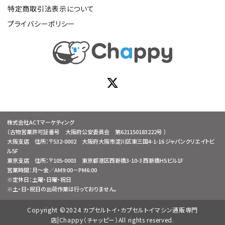
特定商取引法表示について
プライバシーポリシー
株式会社ACTマーケティング
（古物営業許可証番号 大阪府公安委員会 第621150183222号 ）
大阪支店 住所：〒532-0002 大阪府大阪市淀川区東三国4-1-16 ジャパンクリエイトビ
ル5F
東京支店 住所：〒105-0003 東京都港区西新橋3-10-3 西新橋HSビル1F
営業時間：月～金／AM9:00－PM6:00
※定休日：土曜・日曜・祝日
※土・日・祝日の出荷作業は行っておりません。
Copyright ©2024 カプセルトイ・カプセルトイマシン通販専門
店|Chappy（チャッピー）All rights reserved.