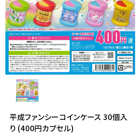
レンタル
景品・玩具・文具
販促用カプセルトイ
よくあるご質問
ご利用ガイド
平成ファンシーコインケース 30個入
06-6282-7659
り (400円カプセル)