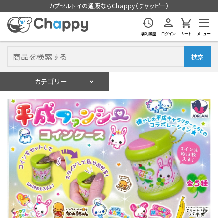
カプセルトイの通販ならChappy（チャッピー）
購入履歴
ログイン
カート
メニュー
検索
カテゴリー
入荷スケジュール
ログイン
会員登録
入荷スケジュールをチェック
カプセルトイマシン本体
カプセルトイ
販促用空カプセル