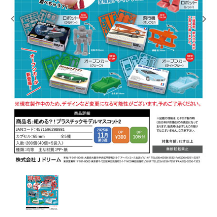
レンタル
景品・玩具・文具
販促用カプセルトイ
よくあるご質問
ご利用ガイド
06-6282-7659