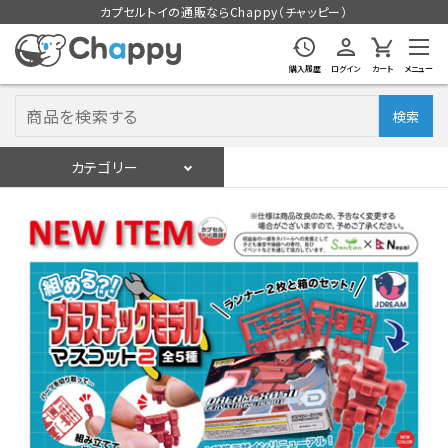
カプセルトイの通販ならChappy（チャッピー）
購入履歴
ログイン
カート
メニュー
検索
カテゴリー
入荷スケジュール
ログイン
会員登録
入荷スケジュールをチェック
カプセルトイマシン本体
カプセルトイ
販促用空カプセル