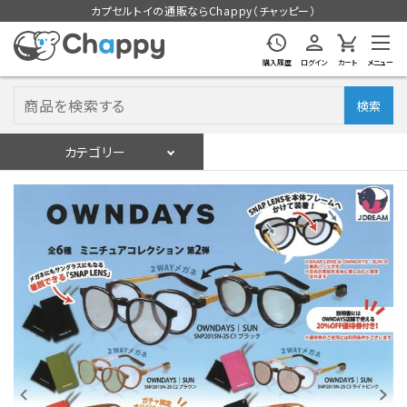
カプセルトイの通販ならChappy（チャッピー）
購入履歴
ログイン
カート
メニュー
検索
カテゴリー
入荷スケジュール
ログイン
会員登録
入荷スケジュールをチェック
カプセルトイマシン本体
カプセルトイ
販促用空カプセル