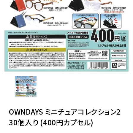
レンタル
景品・玩具・文具
販促用カプセルトイ
よくあるご質問
ご利用ガイド
OWNDAYS ミニチュアコレクション2
06-6282-7659
30個入り (400円カプセル)