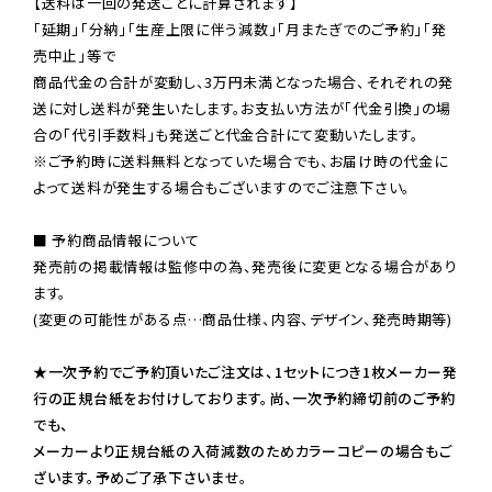
【送料は一回の発送ごとに計算されます】

「延期」「分納」「生産上限に伴う減数」「月またぎでのご予約」「発
売中止」等で

商品代金の合計が変動し、3万円未満となった場合、それぞれの発
送に対し送料が発生いたします。お支払い方法が「代金引換」の場
※ご予約時に送料無料となっていた場合でも、お届け時の代金に
よって送料が発生する場合もございますのでご注意下さい。
■ 予約商品情報について

発売前の掲載情報は監修中の為、発売後に変更となる場合があり
ます。

(変更の可能性がある点…商品仕様、内容、デザイン、発売時期等)

★一次予約でご予約頂いたご注文は、1セットにつき1枚メーカー発
行の正規台紙をお付けしております。尚、一次予約締切前のご予約
でも、

メーカーより正規台紙の入荷減数のためカラーコピーの場合もご
ざいます。予めご了承下さいませ。