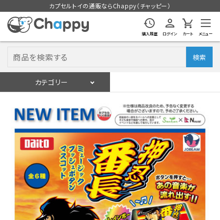
カプセルトイの通販ならChappy（チャッピー）
購入履歴
ログイン
カート
メニュー
検索
カテゴリー
入荷スケジュール
ログイン
会員登録
入荷スケジュールをチェック
カプセルトイマシン本体
カプセルトイ
販促用空カプセル