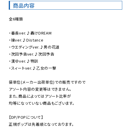
商品内容
全6種類

・番長ver.♪轟けDREAM

・操ver.♪Distance

・ウエディングver.♪男の花道

・次回予告ver.♪次回予告

・漢ゆver.♪特訓

・スィートver.♪乙女の一撃

袋単位(メーカー出荷単位)での販売ですので

アソート内容の変更等はできません。

また、商品によってはアソート比率が

均等になっていない商品もございます。

【DP/POPについて】

正規ポップは先着順となっております。
