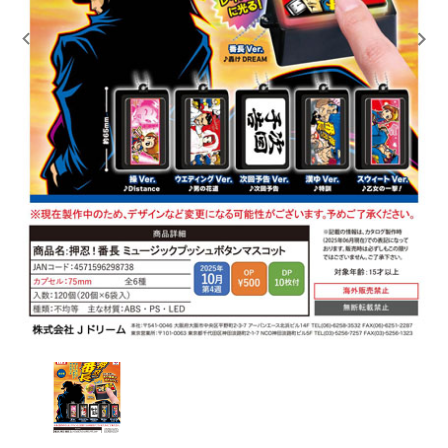
レンタル
景品・玩具・文具
販促用カプセルトイ
よくあるご質問
ご利用ガイド
06-6282-7659