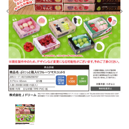
レンタル
景品・玩具・文具
販促用カプセルトイ
よくあるご質問
ご利用ガイド
06-6282-7659