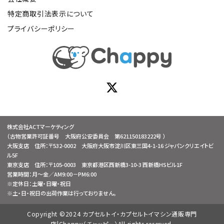
特定商取引法表示について
プライバシーポリシー
株式会社ACTマーケティング
（古物営業許可証番号 大阪府公安委員会 第621150183222号 ）
大阪支店 住所：〒532-0002 大阪府大阪市淀川区東三国4-1-16 ジャパンクリエイトビ
ル5F
東京支店 住所：〒105-0003 東京都港区西新橋3-10-3 西新橋HSビル1F
営業時間：月～金／AM9:00－PM6:00
※定休日：土曜・日曜・祝日
※土・日・祝日の出荷作業は行っておりません。
Copyright ©2024 カプセルトイ・カプセルトイマシン通販専門
店|Chappy（チャッピー）All rights reserved.