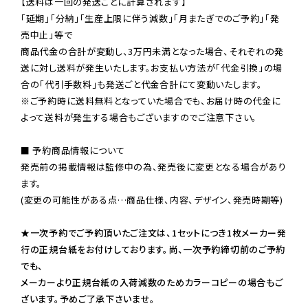
【送料は一回の発送ごとに計算されます】

「延期」「分納」「生産上限に伴う減数」「月またぎでのご予約」「発
売中止」等で

商品代金の合計が変動し、3万円未満となった場合、それぞれの発
送に対し送料が発生いたします。お支払い方法が「代金引換」の場
※ご予約時に送料無料となっていた場合でも、お届け時の代金に
よって送料が発生する場合もございますのでご注意下さい。
■ 予約商品情報について

発売前の掲載情報は監修中の為、発売後に変更となる場合があり
ます。

(変更の可能性がある点…商品仕様、内容、デザイン、発売時期等)

★一次予約でご予約頂いたご注文は、1セットにつき1枚メーカー発
行の正規台紙をお付けしております。尚、一次予約締切前のご予約
でも、

メーカーより正規台紙の入荷減数のためカラーコピーの場合もご
ざいます。予めご了承下さいませ。