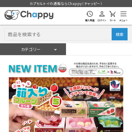
カプセルトイの通販ならChappy（チャッピー）
購入履歴
ログイン
カート
メニュー
検索
カテゴリー
入荷スケジュール
ログイン
会員登録
入荷スケジュールをチェック
カプセルトイマシン本体
カプセルトイ
販促用空カプセル