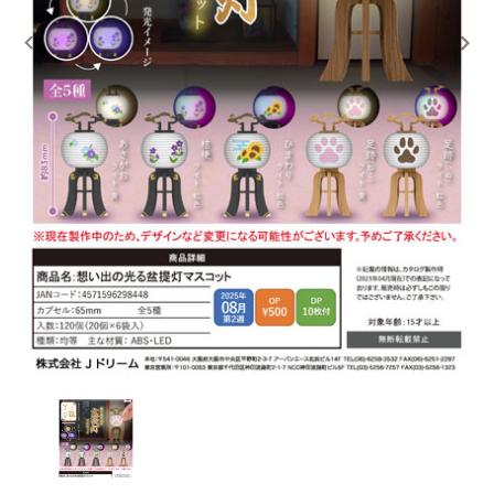
レンタル
景品・玩具・文具
販促用カプセルトイ
よくあるご質問
ご利用ガイド
06-6282-7659