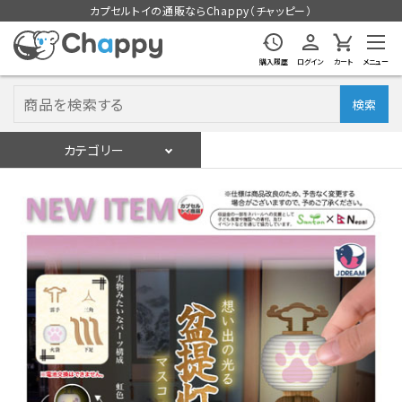
カプセルトイの通販ならChappy（チャッピー）
購入履歴
ログイン
カート
メニュー
検索
カテゴリー
入荷スケジュール
ログイン
会員登録
入荷スケジュールをチェック
カプセルトイマシン本体
カプセルトイ
販促用空カプセル