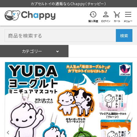
カプセルトイの通販ならChappy（チャッピー）
購入履歴
ログイン
カート
メニュー
検索
カテゴリー
入荷スケジュール
ログイン
会員登録
入荷スケジュールをチェック
カプセルトイマシン本体
カプセルトイ
販促用空カプセル