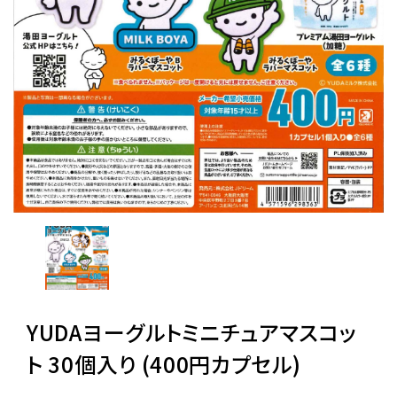
レンタル
景品・玩具・文具
販促用カプセルトイ
よくあるご質問
ご利用ガイド
YUDAヨーグルトミニチュアマスコッ
06-6282-7659
ト 30個入り (400円カプセル)