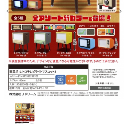
レンタル
景品・玩具・文具
販促用カプセルトイ
よくあるご質問
ご利用ガイド
06-6282-7659