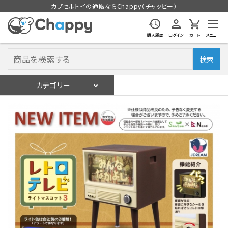
カプセルトイの通販ならChappy（チャッピー）
購入履歴
ログイン
カート
メニュー
検索
カテゴリー
入荷スケジュール
ログイン
会員登録
入荷スケジュールをチェック
カプセルトイマシン本体
カプセルトイ
販促用空カプセル