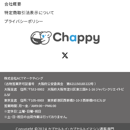
会社概要
特定商取引法表示について
プライバシーポリシー
株式会社ACTマーケティング
（古物営業許可証番号 大阪府公安委員会 第621150183222号 ）
大阪支店 住所：〒532-0002 大阪府大阪市淀川区東三国4-1-16 ジャパンクリエイトビ
ル5F
東京支店 住所：〒105-0003 東京都港区西新橋3-10-3 西新橋HSビル1F
営業時間：月～金／AM9:00－PM6:00
※定休日：土曜・日曜・祝日
※土・日・祝日の出荷作業は行っておりません。
Copyright ©2024 カプセルトイ・カプセルトイマシン通販専門