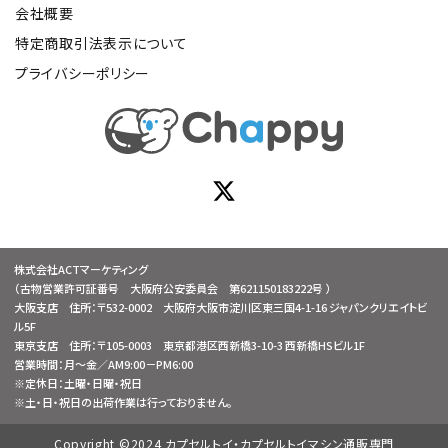
会社概要
特定商取引法表示について
プライバシーポリシー
株式会社ACTマーケティング
（古物営業許可証番号 大阪府公安委員会 第621150183222号 ）
大阪支店 住所：〒532-0002 大阪府大阪市淀川区東三国4-1-16 ジャパンクリエイトビ
ル5F
東京支店 住所：〒105-0003 東京都港区西新橋3-10-3 西新橋HSビル1F
営業時間：月～金／AM9:00－PM6:00
※定休日：土曜・日曜・祝日
※土・日・祝日の出荷作業は行っておりません。
Copyright ©2024 カプセルトイ・カプセルトイマシン通販専門