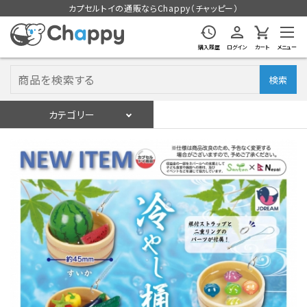
カプセルトイの通販ならChappy（チャッピー）
購入履歴
ログイン
カート
メニュー
検索
カテゴリー
入荷スケジュール
ログイン
会員登録
入荷スケジュールをチェック
カプセルトイマシン本体
カプセルトイ
販促用空カプセル