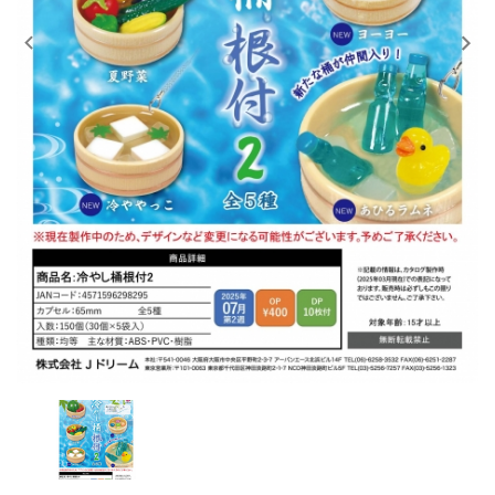
レンタル
景品・玩具・文具
販促用カプセルトイ
よくあるご質問
ご利用ガイド
06-6282-7659