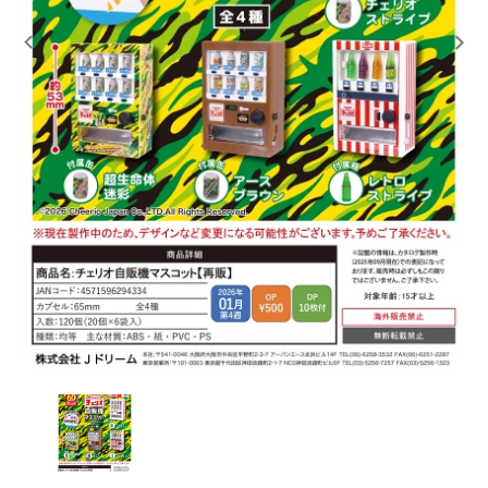
レンタル
景品・玩具・文具
販促用カプセルトイ
よくあるご質問
ご利用ガイド
06-6282-7659