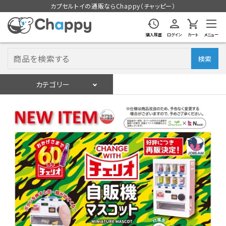
カプセルトイの通販ならChappy（チャッピー）
購入履歴
ログイン
カート
メニュー
検索
カテゴリー
入荷スケジュール
ログイン
会員登録
入荷スケジュールをチェック
カプセルトイマシン本体
カプセルトイ
販促用空カプセル