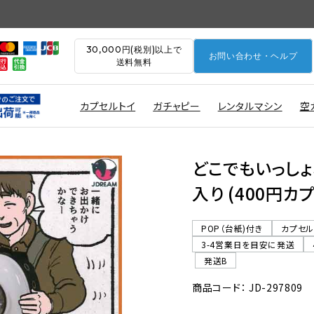
30,000円(税別)以上で
お問い合わせ・ヘルプ
送料無料
カプセルトイ
ガチャピー
レンタルマシン
空
どこでもいっしょ
入り (400円カ
POP（台紙)付き
カプセ
3-4営業日を目安に発送
発送B
商品コード： JD-297809