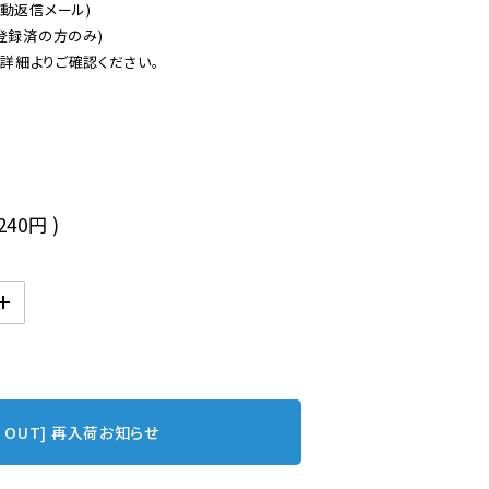
動返信メール)

登録済の方のみ)

後
,240円
)
D OUT] 再入荷お知らせ