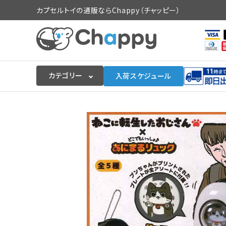
カプセルトイの通販ならChappy（チャッピー）
カテゴリー
入荷スケジュール
ログイン
会員登録
入荷スケジュールをチェック
カプセルトイマシン本体
カプセルトイ
販促用空カプセル