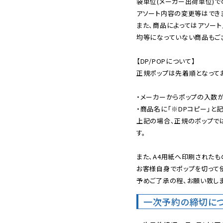
袋単位(メーカー出荷単位)で
アソート内容の変更等はできま
また、商品によってはアソート
均等になっていない商品もござ
【DP/POPについて】

正規ポップは先着順となってお
・メーカーからポップの入数が
・商品名に「※DPコピー」と記
上記の場合、正規のポップで
す。

また、A4用紙へ印刷されたも
お客様自身でポップを切って使
予めご了承の程、お願い致しま
一次予約の締切に