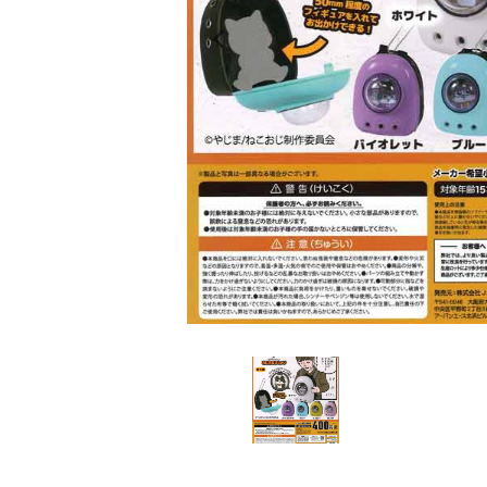
レンタル
景品・玩具・文具
販促用カプセルトイ
よくあるご質問
ご利用ガイド
06-6282-7659