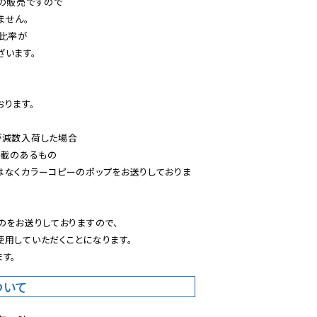
の販売ですので

せん。

比率が

います。

ります。

減数入荷した場合

載のあるもの

はなくカラーコピーのポップをお送りしておりま
のをお送りしておりますので、

用していただくことになります。

す。
ついて