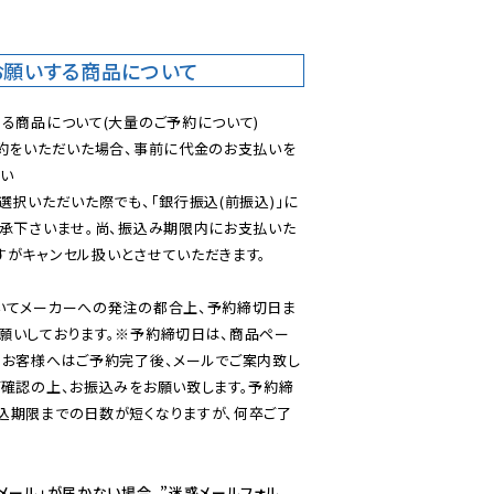
お願いする商品について
る商品について(大量のご予約について)

予約をいただいた場合、事前に代金のお支払いを
い

選択いただいた際でも、「銀行振込(前振込)」に
了承下さいませ。尚、振込み期限内にお支払いた
がキャンセル扱いとさせていただきます。

いてメーカーへの発注の都合上、予約締切日ま
願いしております。※予約締切日は、商品ペー
のお客様へはご予約完了後、メールでご案内致し
ご確認の上、お振込みをお願い致します。予約締
込期限までの日数が短くなりますが、何卒ご了
メール」が届かない場合、”迷惑メールフォル