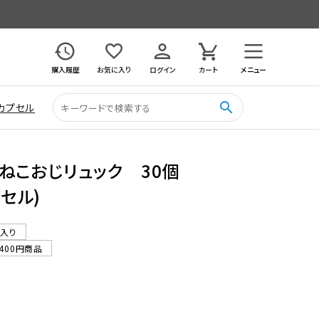
購入履歴
お気に入り
ログイン
カート
メニュー
search
カプセル
ねこおじリュック 30個
プセル)
ル入り
400円商品