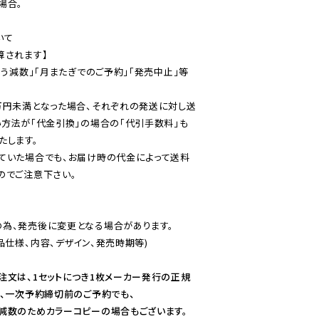
合。

て

されます】

伴う減数」「月またぎでのご予約」「発売中止」等
万円未満となった場合、それぞれの発送に対し送
い方法が「代金引換」の場合の「代引手数料」も
ていた場合でも、お届け時の代金によって送料
のでご注意下さい。
為、発売後に変更となる場合があります。

仕様、内容、デザイン、発売時期等)

注文は、1セットにつき1枚メーカー発行の正規
、一次予約締切前のご予約でも、

減数のためカラーコピーの場合もございます。