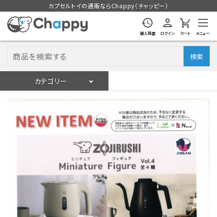
カプセルトイの通販ならChappy（チャッピー）
購入履歴
ログイン
カート
メニュー
検索
カテゴリー
入荷スケジュール
ログイン
会員登録
入荷スケジュールをチェック
カプセルトイマシン本体
カプセルトイ
販促用空カプセル