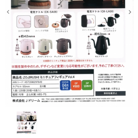
レンタル
景品・玩具・文具
販促用カプセルトイ
よくあるご質問
ご利用ガイド
06-6282-7659