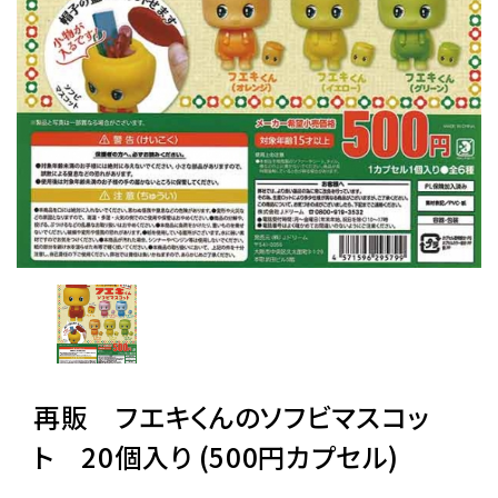
レンタル
景品・玩具・文具
販促用カプセルトイ
よくあるご質問
ご利用ガイド
再販 フエキくんのソフビマスコッ
06-6282-7659
ト 20個入り (500円カプセル)