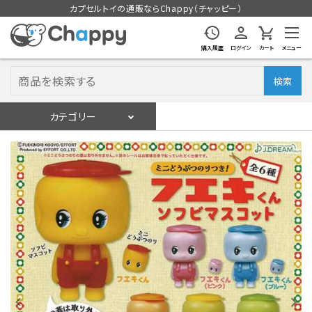
カプセルトイの通販ならChappy（チャッピー）
購入履歴
ログイン
カート
メニュー
検索
カテゴリー
入荷スケジュール
ログイン
会員登録
入荷スケジュールをチェック
カプセルトイマシン本体
カプセルトイ
販促用空カプセル