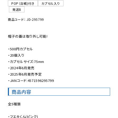
POP（台紙)付き
カプセル入り
発送B
商品コード： JD-295799
帽子の蓋は取り外し可能!

・500円カプセル

・20個入り

・カプセルサイズ:75mm

・2024年6月発売

・2025年6月発売予定

・JANコード:4571596295799
商品内容
全5種類

・フエキくん(ピンク)
