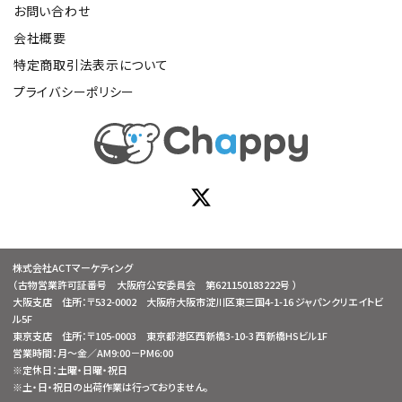
お問い合わせ
会社概要
特定商取引法表示について
プライバシーポリシー
株式会社ACTマーケティング
（古物営業許可証番号 大阪府公安委員会 第621150183222号 ）
大阪支店 住所：〒532-0002 大阪府大阪市淀川区東三国4-1-16 ジャパンクリエイトビ
ル5F
東京支店 住所：〒105-0003 東京都港区西新橋3-10-3 西新橋HSビル1F
営業時間：月～金／AM9:00－PM6:00
※定休日：土曜・日曜・祝日
※土・日・祝日の出荷作業は行っておりません。