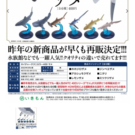
レンタル
景品・玩具・文具
販促用カプセルトイ
よくあるご質問
ご利用ガイド
06-6282-7659