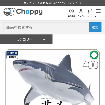
カプセルトイの通販ならChappy（チャッピー）
購入履歴
ログイン
カート
メニュー
検索
カテゴリー
入荷スケジュール
ログイン
会員登録
入荷スケジュールをチェック
カプセルトイマシン本体
カプセルトイ
販促用空カプセル