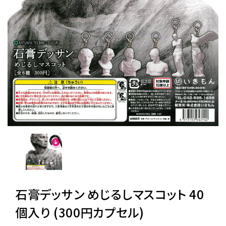
レンタル
景品・玩具・文具
販促用カプセルトイ
よくあるご質問
ご利用ガイド
石膏デッサン めじるしマスコット 40
06-6282-7659
個入り (300円カプセル)