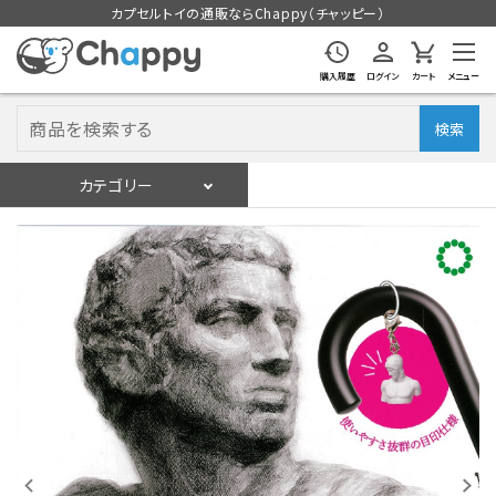
カプセルトイの通販ならChappy（チャッピー）
購入履歴
ログイン
カート
メニュー
検索
カテゴリー
入荷スケジュール
ログイン
会員登録
入荷スケジュールをチェック
カプセルトイマシン本体
カプセルトイ
販促用空カプセル