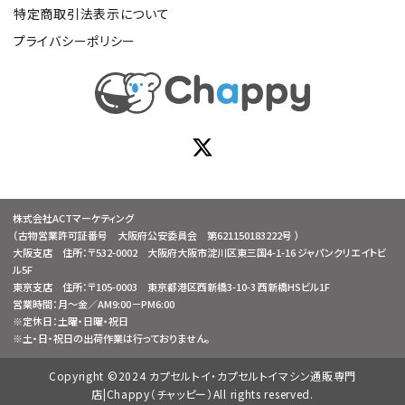
特定商取引法表示について
プライバシーポリシー
株式会社ACTマーケティング
（古物営業許可証番号 大阪府公安委員会 第621150183222号 ）
大阪支店 住所：〒532-0002 大阪府大阪市淀川区東三国4-1-16 ジャパンクリエイトビ
ル5F
東京支店 住所：〒105-0003 東京都港区西新橋3-10-3 西新橋HSビル1F
営業時間：月～金／AM9:00－PM6:00
※定休日：土曜・日曜・祝日
※土・日・祝日の出荷作業は行っておりません。
Copyright ©2024 カプセルトイ・カプセルトイマシン通販専門
店|Chappy（チャッピー）All rights reserved.