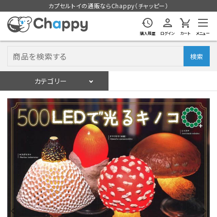
カプセルトイの通販ならChappy（チャッピー）
購入履歴
ログイン
カート
メニュー
検索
カテゴリー
入荷スケジュール
ログイン
会員登録
入荷スケジュールをチェック
カプセルトイマシン本体
カプセルトイ
販促用空カプセル