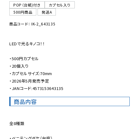
POP（台紙)付き
カプセル入り
500円商品
発送A
商品コード： IK-2_643135
LEDで光るキノコ！！

・500円カプセル

・20個入り

・カプセルサイズ:70mm

・2026年5月発売予定

・JANコード:4573153643135
商品内容
全8種類

・ベニテングダケ（台座）
