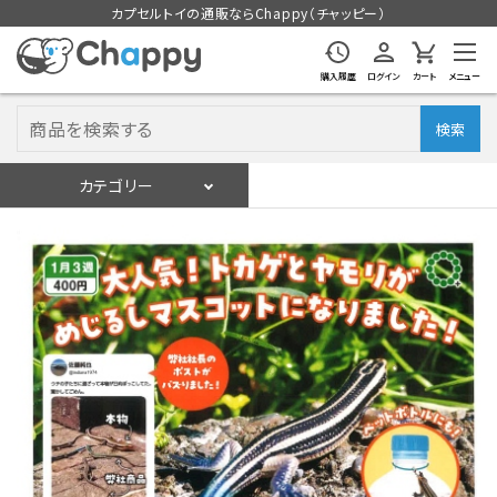
カプセルトイの通販ならChappy（チャッピー）
購入履歴
ログイン
カート
メニュー
検索
カテゴリー
入荷スケジュール
ログイン
会員登録
入荷スケジュールをチェック
カプセルトイマシン本体
カプセルトイ
販促用空カプセル