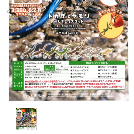
レンタル
景品・玩具・文具
販促用カプセルトイ
よくあるご質問
ご利用ガイド
06-6282-7659