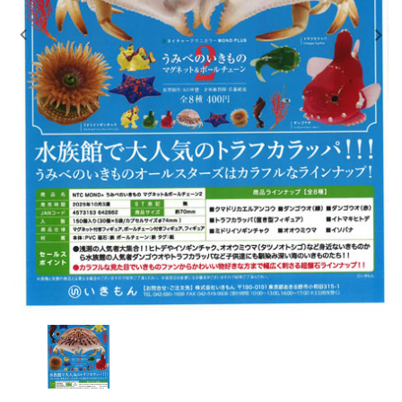
レンタル
景品・玩具・文具
販促用カプセルトイ
よくあるご質問
ご利用ガイド
06-6282-7659