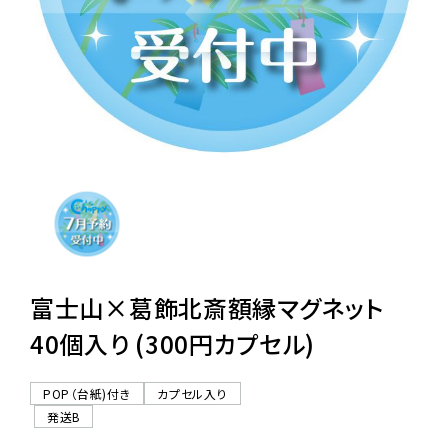
レンタル
景品・玩具・文具
販促用カプセルトイ
よくあるご質問
ご利用ガイド
富士山×葛飾北斎額縁マグネット
40個入り (300円カプセル)
06-6282-7659
POP（台紙)付き
カプセル入り
発送B