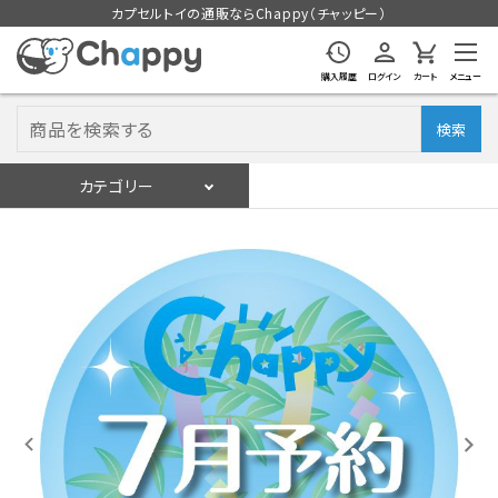
カプセルトイの通販ならChappy（チャッピー）
購入履歴
ログイン
カート
メニュー
検索
カテゴリー
入荷スケジュール
ログイン
会員登録
入荷スケジュールをチェック
カプセルトイマシン本体
カプセルトイ
販促用空カプセル