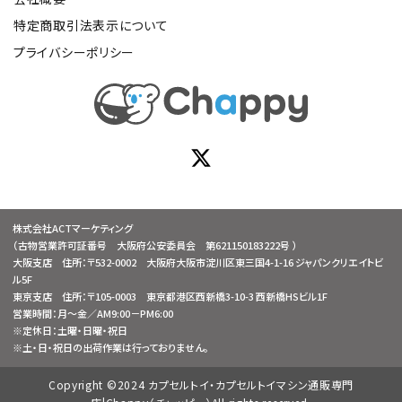
特定商取引法表示について
プライバシーポリシー
株式会社ACTマーケティング
（古物営業許可証番号 大阪府公安委員会 第621150183222号 ）
大阪支店 住所：〒532-0002 大阪府大阪市淀川区東三国4-1-16 ジャパンクリエイトビ
ル5F
東京支店 住所：〒105-0003 東京都港区西新橋3-10-3 西新橋HSビル1F
営業時間：月～金／AM9:00－PM6:00
※定休日：土曜・日曜・祝日
※土・日・祝日の出荷作業は行っておりません。
Copyright ©2024 カプセルトイ・カプセルトイマシン通販専門