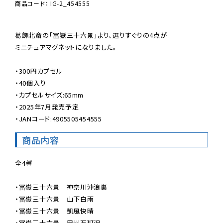
商品コード： IG-2_454555
葛飾北斎の「冨嶽三十六景」より、選りすぐりの4点が

ミニチュアマグネットになりました。

・300円カプセル

・40個入り

・カプセルサイズ:65mm

・2025年7月発売予定

・JANコード:4905505454555
商品内容
全4種

・冨嶽三十六景　神奈川沖浪裏

・冨嶽三十六景　山下白雨

・冨嶽三十六景　凱風快晴

・冨嶽三十六景　甲州石班沢
