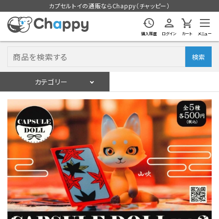
カプセルトイの通販ならChappy（チャッピー）
購入履歴
ログイン
カート
メニュー
検索
カテゴリー
入荷スケジュール
ログイン
会員登録
入荷スケジュールをチェック
カプセルトイマシン本体
カプセルトイ
販促用空カプセル