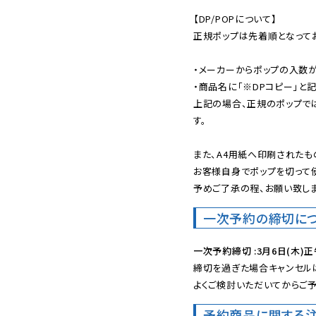
【DP/POPについて】

正規ポップは先着順となってお
・メーカーからポップの入数が
・商品名に「※DPコピー」と記
上記の場合、正規のポップで
す。

また、A4用紙へ印刷されたも
お客様自身でポップを切って使
予めご了承の程、お願い致しま
一次予約の締切に
一次予約締切 :3月6日(木)正
締切を過ぎた場合キャンセルは
よくご検討いただいてからご予
予約商品に関する