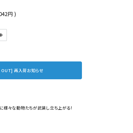
,042円
)
D OUT] 再入荷お知らせ
に様々な動物たちが武装し立ち上がる!