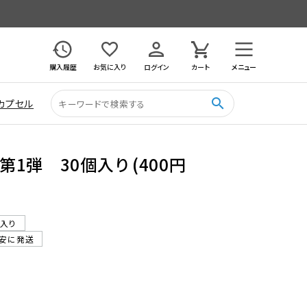
購入履歴
お気に入り
ログイン
カート
メニュー
search
カプセル
1弾 30個入り (400円
ル入り
目安に発送