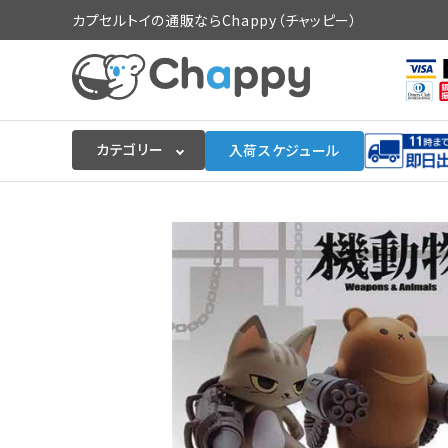
カプセルトイの通販ならChappy（チャッピー）
カテゴリー
入荷スケジュール
ログイン
会員登録
入荷スケジュールをチェック
カプセルトイマシン本体
カプセルトイ
販促用空カプセル