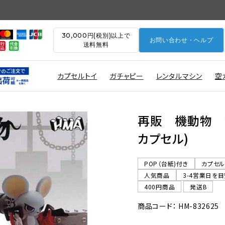
30,000円(税別)以上で
お問い合わせ・ヘルプ
送料無料
カプセルトイ
ガチャピー
レンタルマシン
空
再販 機動物 第
カプセル)
POP（台紙)付き
カプセ
人気商品
3-4営業日を
400円商品
発送B
商品コード： HM-832625