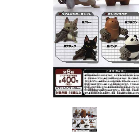
レンタル
景品・玩具・文具
販促用カプセルトイ
よくあるご質問
ご利用ガイド
06-6282-7659