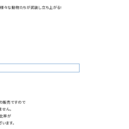
様々な動物たちが武装し立ち上がる!

5
の販売ですので

せん。

比率が

います。
