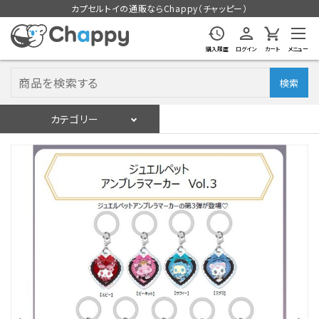
カプセルトイの通販ならChappy（チャッピー）
購入履歴
ログイン
カート
メニュー
検索
カテゴリー
入荷スケジュール
ログイン
会員登録
入荷スケジュールをチェック
カプセルトイマシン本体
カプセルトイ
販促用空カプセル